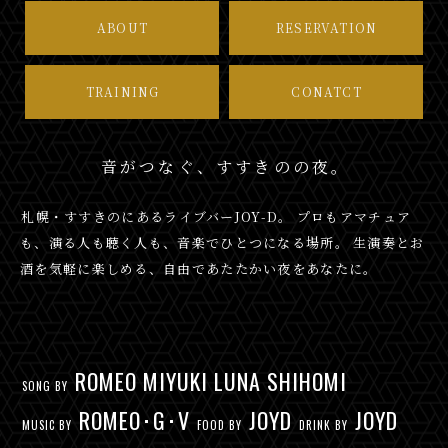
ABOUT
RESERVATION
TRAINING
CONATCT
音がつなぐ、すすきのの夜。
札幌・すすきのにあるライブバーJOY-D。 プロもアマチュア
も、演る人も聴く人も、音楽でひとつになる場所。 生演奏とお
酒を気軽に楽しめる、自由であたたかい夜をあなたに。
ROMEO MIYUKI LUNA SHIHOMI
SONG BY
ROMEO･G･V
JOYD
JOYD
MUSIC BY
FOOD BY
DRINK BY